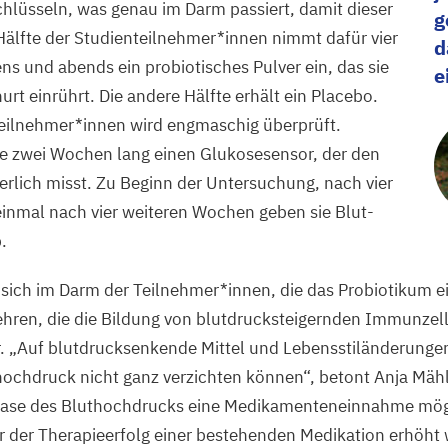
hlüsseln, was genau im Darm passiert, damit dieser
g
e Hälfte der Studienteilnehmer*innen nimmt dafür vier
d
 und abends ein probiotisches Pulver ein, das sie
e
urt einrührt. Die andere Hälfte erhält ein Placebo.
Teilnehmer*innen wird engmaschig überprüft.
e zwei Wochen lang einen Glukosesensor, der den
erlich misst. Zu Beginn der Untersuchung, nach vier
nmal nach vier weiteren Wochen geben sie Blut-
.
 sich im Darm der Teilnehmer*innen, die das Probiotikum 
ehren, die die Bildung von blutdrucksteigernden Immunze
r.
„
Auf blutdrucksenkende Mittel und Lebensstiländerunge
ochdruck nicht ganz verzichten können“, betont Anja Mäh
hase des Bluthochdrucks eine Medikamenteneinnahme mögl
r der Therapieerfolg einer bestehenden Medikation erhöht