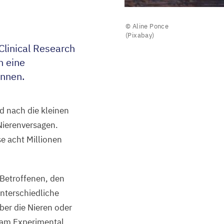
© Aline Ponce
(Pixabay)
linical Research
n eine
önnen.
nd nach die kleinen
Nierenversagen.
e acht Millionen
 Betroffenen, den
nterschiedliche
er die Nieren oder
 am Experimental