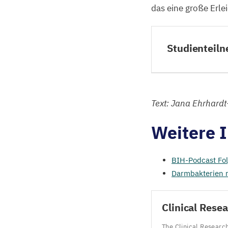
das eine große Erle
Studienteil
Text: Jana Ehrhardt
Weitere 
BIH-Podcast Fo
Darmbakterien r
Clinical Resea
The Clinical Researc