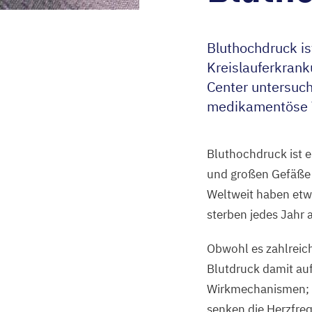
Bluthochdruck is
Kreislauferkran
Center untersuch
medikamentöse T
Bluthochdruck ist e
und großen Gefäße o
Weltweit haben et
sterben jedes Jahr 
Obwohl es zahlreich
Blutdruck damit au
Wirkmechanismen; m
senken die Herzfreq