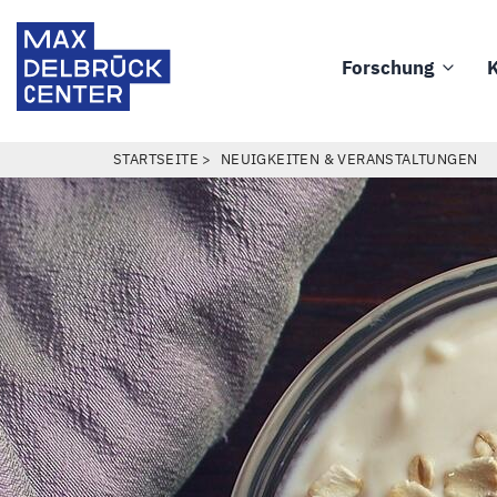
Direkt
Max
zum
Delbrück
Forschung
K
Inhalt
Main
Center
navigation
PFADNAVIGATION
STARTSEITE
NEUIGKEITEN & VERANSTALTUNGEN