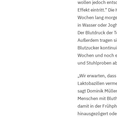
wollen jedoch entsc
Effekt eintritt.“ Di
Wochen lang morgens
in Wasser oder Jogh
Der Blutdruck der 
Außerdem tragen si
Blutzucker kontinui
Wochen und noch ei
und Stuhlproben ab
„
Wir erwarten, dass
Laktobazillen verm
sagt Dominik Mülle
Menschen mit Bluth
damit in der Frühp
hinausgezögert ode