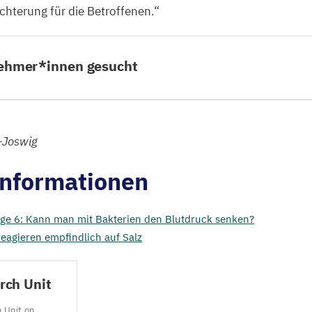
ichterung für die Betroffenen.“
nehmer*innen gesucht
-Joswig
Informationen
lge
6
: Kann man mit Bakterien den Blutdruck senken?
eagieren empfindlich auf Salz
rch Unit
h Unit on