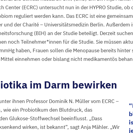
ch Center (
ECRC
) untersucht nun in der
HYPRO
Studie, ob 
biom reguliert werden kann. Das
ECRC
ist eine gemeinsam
 und der Charité – Universitätsmedizin Berlin. Außerdem is
heitsforschung (
BIH
) an der Studie beteiligt. Derzeit suchen
en noch Teilnehmer*innen für die Studie. Sie müssen aktu
mmHg haben, Frauen sollen die Menopause bereits hinter s
Mittel einnehmen oder bislang nicht medikamentös behand
iotika im Darm bewirken
unter ihnen Professor Dominik N. Müller vom
ECRC
–
, wie ein Probiotikum den Blutdruck, das
b
en Glukose-Stoffwechsel beeinflusst.
„
Dass
i
ksenkend wirken, ist bekannt“, sagt Anja Mähler.
„
Wir
j