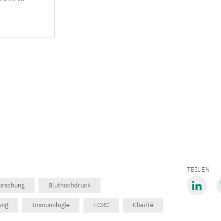
TEILEN
orschung
Bluthochdruck
Mit
M
ung
Immunologie
ECRC
Charité
LinkedIn
B