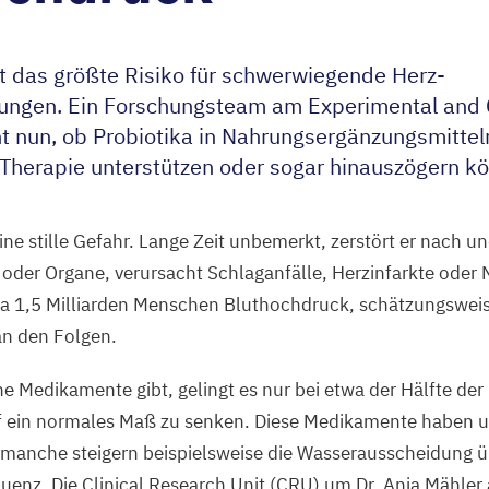
t das größte Risiko für schwerwiegende Herz-
kungen. Ein Forschungsteam am Experimental and C
t nun, ob Probiotika in Nahrungsergänzungsmittel
herapie unterstützen oder sogar hinauszögern k
ine stille Gefahr. Lange Zeit unbemerkt, zerstört er nach u
der Organe, verursacht Schlaganfälle, Herzinfarkte oder 
wa
1
,
5
Milliarden Menschen Bluthochdruck, schätzungsweis
an den Folgen.
e Medikamente gibt, gelingt es nur bei etwa der Hälfte der
f ein normales Maß zu senken. Diese Medikamente haben u
anche steigern beispielsweise die Wasserausscheidung üb
uenz. Die Clinical Research Unit (
CRU
) um Dr. Anja Mähler