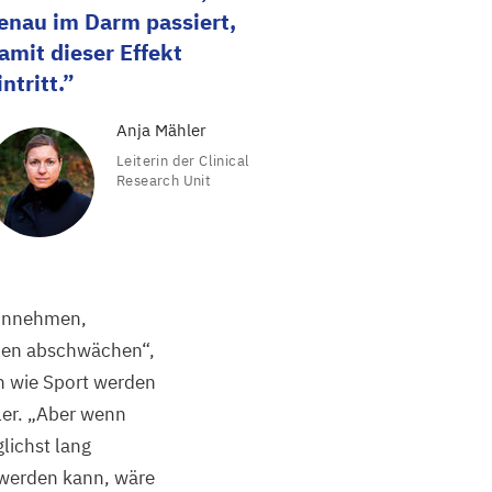
enau im Darm passiert,
amit dieser Effekt
intritt.
Anja Mähler
Leiterin der Clinical
Research Unit
einnehmen,
llen abschwächen“,
n wie Sport werden
ler.
„
Aber wenn
ichst lang
 werden kann, wäre