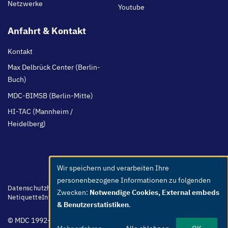
Netzwerke
Youtube
Anfahrt & Kontakt
Kontakt
Max Delbrück Center (Berlin-
Buch)
MDC-BIMSB (Berlin-Mitte)
HI-TAC (Mannheim /
Heidelberg)
Wir speichern und verarbeiten Ihre
Use
personenbezogene Informationen zu folgenden
of
Footer
Datenschutzhinweis
Barrierefreiheit
Leichte Sprache
Whistleblower
Zwecken:
Notwendige Cookies, External embeds
menu
Netiquette
Intern
Impressum
personal
& Benutzerstatistiken
.
data
© MDC 1992-2026
and