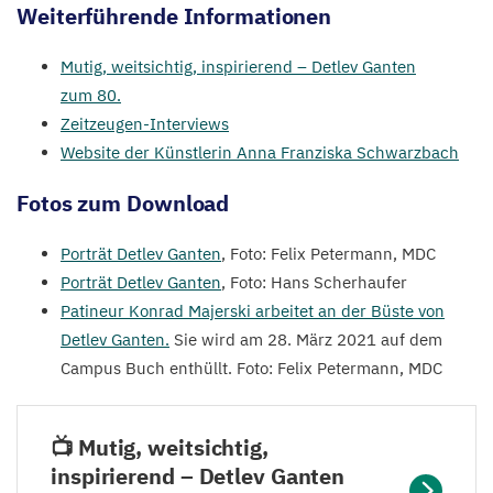
Weiterführende Informationen
den
28
.
Mutig, weitsichtig, inspirierend – Detlev Ganten
März
zum
80
.
2021
,
Zeitzeugen-Interviews
Website der Künstlerin Anna Franziska Schwarzbach
auf
dem
Fotos zum Download
Campus
Buch
Porträt Detlev Ganten
, Foto: Felix Petermann,
MDC
enthüllt.
Porträt Detlev Ganten
, Foto: Hans Scherhaufer
Patineur Konrad Majerski arbeitet an der Büste von
©
Detlev Ganten.
Sie wird am
28
. März
2021
auf dem
Felix
Campus Buch enthüllt. Foto: Felix Petermann,
MDC
Petermann,
MDC
📺 Mutig, weitsichtig,
inspirierend – Detlev Ganten