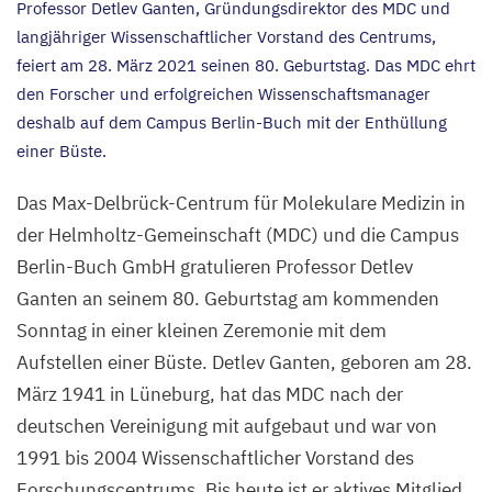
Professor Detlev Ganten, Gründungsdirektor des
MDC
und
langjähriger Wissenschaftlicher Vorstand des Centrums,
feiert am
28
. März
2021
seinen
80
. Geburtstag. Das
MDC
ehrt
den Forscher und erfolgreichen Wissenschaftsmanager
deshalb auf dem Campus Berlin-Buch mit der Enthüllung
einer Büste.
Das Max-Delbrück-Centrum für Molekulare Medizin in
der Helmholtz-Gemeinschaft (
MDC
) und die Campus
Berlin-Buch GmbH gratulieren Professor Detlev
Ganten an seinem
80
. Geburtstag am kommenden
Sonntag in einer kleinen Zeremonie mit dem
Aufstellen einer Büste. Detlev Ganten, geboren am
28
.
März
1941
in Lüneburg, hat das
MDC
nach der
deutschen Vereinigung mit aufgebaut und war von
1991
bis
2004
Wissenschaftlicher Vorstand des
Forschungscentrums. Bis heute ist er aktives Mitglied