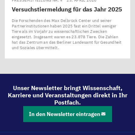
PRESSEMITTEILUNG NR. 9
23. APRIL 2026
Versuchstiermeldung für das Jahr
2025
Die Forschenden des Max Delbrück Center und seiner
Partnerinstitutionen haben 2025 fast ein Drittel weniger
Tiere als im Vorjahr zu wissenschaftlichen Zwecken
eingesetzt. Insgesamt waren es 23.878 Tiere. Die Zahlen
hat das Zentrum an das Berliner Landesamt für Gesundheit
und Soziales übermittelt.
Unser Newsletter bringt Wissenschaft,
Karriere und Veranstaltungen direkt in Ihr
Postfach.
In den Newsletter eintragen