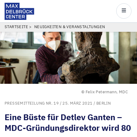
Max
Delbrück
Main
Center
navigatio
Direkt
PFADNAVIGATION
STARTSEITE
NEUIGKEITEN & VERANSTALTUNGEN
zum
Inhalt
© Felix Petermann, MDC
PRESSEMITTEILUNG NR. 19
/ 25. MÄRZ 2021 /
BERLIN
Eine Büste für Detlev Ganten –
MDC-Gründungsdirektor wird
80