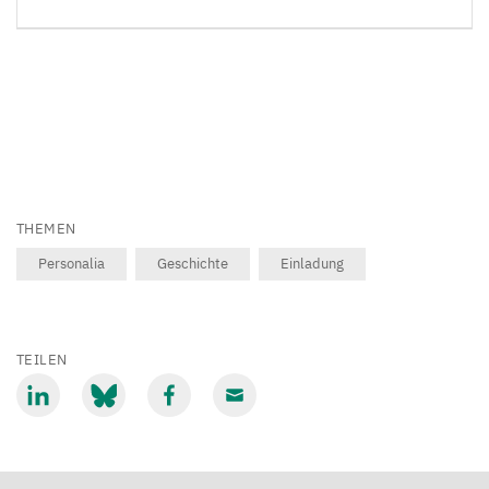
THEMEN
Personalia
Geschichte
Einladung
TEILEN
Mit
Mit
Mit
Mit
LinkedIn
Bluesky
Facebook
Email
teilen
teilen
teilen
teilen