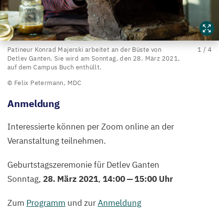
dem
Campus
Buch
Patineur Konrad
ein
Patineur Konrad Majerski arbeitet an der Büste von
1
/
4
Detlev Ganten. Sie wird am Sonntag, den
28
. März
2021
,
Majerski
Büste
auf dem Campus Buch enthüllt.
arbeitet
von
© Felix Petermann,
MDC
Detlev
an
Ganten
Anmeldung
der
enthüllt.
Büste
Hier
Interessierte können per Zoom online an der
von
ist
Veranstaltung teilnehmen.
Detlev
sie
Ganten.
noch
Geburtstagszeremonie für Detlev Ganten
Sie
in
Sonntag,
28
. März
2021
,
14
:
00
—
15
:
00
Uhr
wird
der
Werkstatt.
Zum
Programm
und zur
Anmeldung
am
Sonntag,