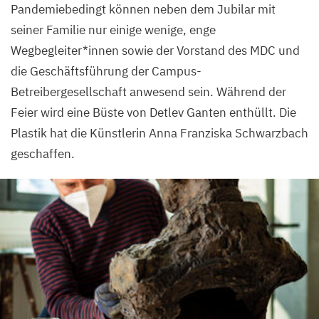
Pandemiebedingt können neben dem Jubilar mit
seiner Familie nur einige wenige, enge
Wegbegleiter*innen sowie der Vorstand des
MDC
und
die Geschäftsführung der Campus-
Betreibergesellschaft anwesend sein. Während der
Feier wird eine Büste von Detlev Ganten enthüllt. Die
Plastik hat die Künstlerin Anna Franziska Schwarzbach
geschaffen.
Am
Sonntag,
den
28
.
März
2021
,
&
nbsp;wird
auf