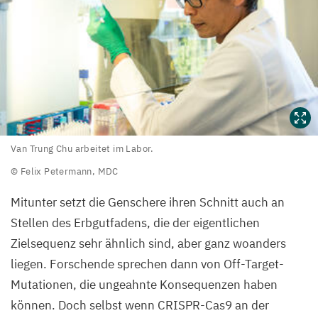
Van
Van Trung Chu arbeitet im Labor.
Trung
© Felix Petermann,
MDC
Chu
Mitunter setzt die Genschere ihren Schnitt auch an
arbeitet
Stellen des Erbgutfadens, die der eigentlichen
im Labor.
Zielsequenz sehr ähnlich sind, aber ganz woanders
©
liegen. Forschende sprechen dann von Off-Target-
Felix
Mutationen, die ungeahnte Konsequenzen haben
Petermann,
können. Doch selbst wenn CRISPR-Cas
9
an der
MDC