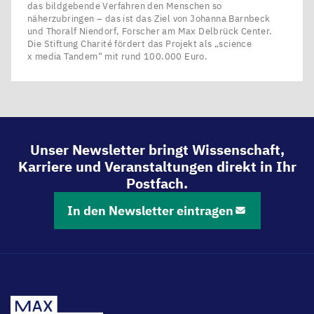
das bildgebende Verfahren den Menschen so
näherzubringen – das ist das Ziel von Johanna Barnbeck
und Thoralf Niendorf, Forscher am Max Delbrück Center.
Die Stiftung Charité fördert das Projekt als ​„science
x media Tandem“ mit rund 100.000 Euro.
Unser Newsletter bringt Wissenschaft,
Karriere und Veranstaltungen direkt in Ihr
Postfach.
In den Newsletter eintragen