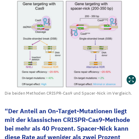
Die
Die beiden Methoden CRISPR-Cas
9
und Spacer-Nick im Vergleich.
beiden
Methoden
Der Anteil an On-Target-Mutationen liegt
CRISPR-
mit der klassischen CRISPR-Cas
9
-Methode
bei mehr als
40
Prozent. Spacer-Nick kann
Cas
9
diese Rate auf weniger als zwei Prozent
und