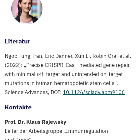
Literatur
Ngoc Tung Tran, Eric Danner, Xun Li, Robin Graf et al.
(
2022
):
„
Precise CRISPR-Cas – mediated gene repair
with minimal off-target and unintended on-target
mutations in human hematopoietic stem cells“.
Science Advances,
DOI
:
10
.
1126
/sciadv.abm
9106
Kontakte
Prof. Dr. Klaus Rajewsky
Leiter der Arbeitsgruppe
„
Immunregulation