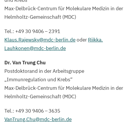
und Krebs“
Max-Delbrück-Centrum für Molekulare Medizin in der
Helmholtz-Gemeinschaft (
MDC
)
Tel.: +
49
30
9406
–
2391
Klaus.​Rajewsky@​mdc-​berlin.​de
oder
Riikka.​
Lauhkonen@​mdc-​berlin.​de
Dr. Van Trung Chu
Postdoktorand in der Arbeitsgruppe
„
Immunregulation und Krebs“
Max-Delbrück-Centrum für Molekulare Medizin in der
Helmholtz-Gemeinschaft (
MDC
)
Tel.: +
49
30
9406
–
3635
VanTrung.​Chu@​mdc-​berlin.​de