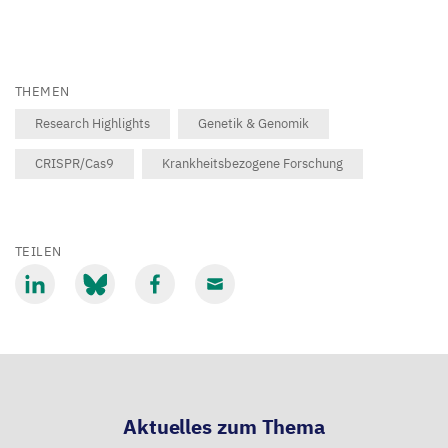
THEMEN
Research Highlights
Genetik & Genomik
CRISPR/Cas9
Krankheitsbezogene Forschung
TEILEN
Mit
Mit
Mit
Mit
LinkedIn
Bluesky
Facebook
Email
teilen
teilen
teilen
teilen
Aktuelles zum Thema