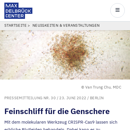
Max
Delbrück
Main
Center
navigatio
Direkt
PFADNAVIGATION
STARTSEITE
NEUIGKEITEN & VERANSTALTUNGEN
zum
Inhalt
© Van Trung Chu, MDC
PRESSEMITTEILUNG NR. 30
/ 23. JUNI 2022 /
BERLIN
Feinschliff für die Genschere
Mit dem molekularen Werkzeug CRISPR-Cas
9
lassen sich
erbliche Blutleiden behandeln. Dabei kann es zu