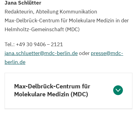
Jana Schlütter
Redakteurin, Abteilung Kommunikation
Max-Delbrück-Centrum für Molekulare Medizin in der
Helmholtz-Gemeinschaft (
MDC
)
Tel.: +
49
30
9406
–
2121
jana.​schluetter@​mdc-​berlin.​de
oder
presse@​mdc-​
berlin.​de
Max-Delbrück-Centrum für
Molekulare Medizin (MDC)