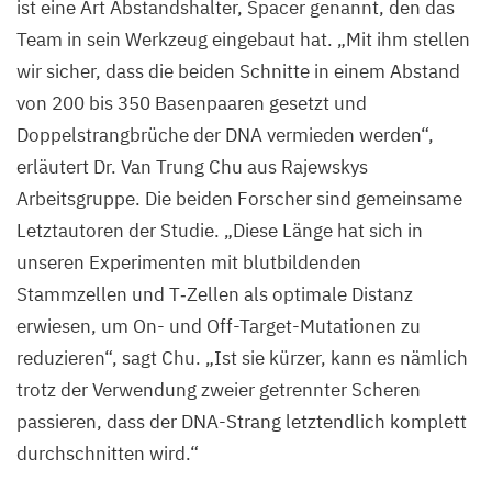
ist eine Art Abstandshalter, Spacer genannt, den das
Kolonie
Team in sein Werkzeug eingebaut hat.
„
Mit ihm stellen
bilden.
wir sicher, dass die beiden Schnitte in einem Abstand
von
200
bis
350
Basenpaaren gesetzt und
©
Van
Doppelstrangbrüche der
DNA
vermieden werden“,
Trung
erläutert Dr. Van Trung Chu aus Rajewskys
Chu,
MDC
Arbeitsgruppe. Die beiden Forscher sind gemeinsame
Letztautoren der Studie.
„
Diese Länge hat sich in
unseren Experimenten mit blutbildenden
Stammzellen und T‑Zellen als optimale Distanz
erwiesen, um On- und Off-Target-Mutationen zu
reduzieren“, sagt Chu.
„
Ist sie kürzer, kann es nämlich
trotz der Verwendung zweier getrennter Scheren
passieren, dass der DNA-Strang letztendlich komplett
durchschnitten wird.“