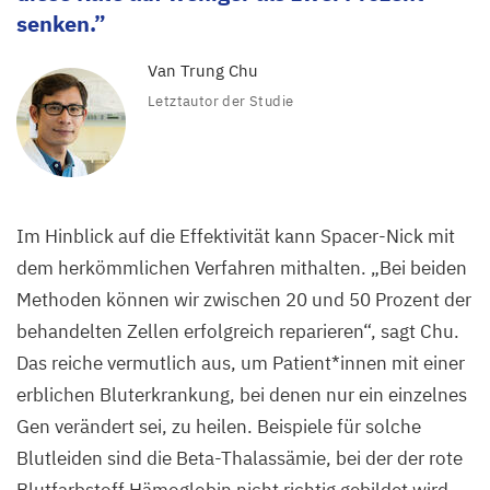
senken.
Spacer-
Nick
Van Trung Chu
im
Letztautor der Studie
Vergleich.
Im Hinblick auf die Effektivität kann Spacer-Nick mit
dem herkömmlichen Verfahren mithalten.
„
Bei beiden
Methoden können wir zwischen
20
und
50
Prozent der
behandelten Zellen erfolgreich reparieren“, sagt Chu.
Das reiche vermutlich aus, um Patient*innen mit einer
erblichen Bluterkrankung, bei denen nur ein einzelnes
Gen verändert sei, zu heilen. Beispiele für solche
Blutleiden sind die Beta-Thalassämie, bei der der rote