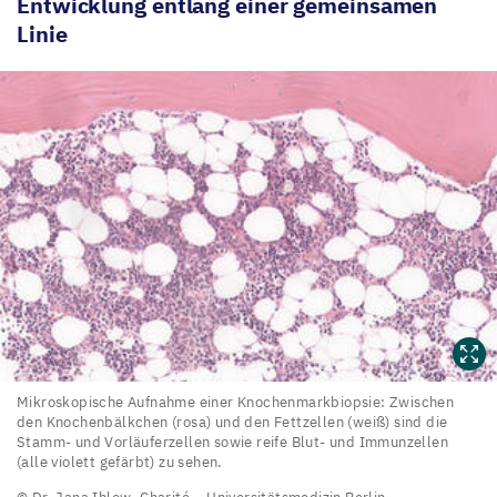
Entwicklung entlang einer gemeinsamen
Linie
Mikroskopische
Mikroskopische Aufnahme einer Knochenmarkbiopsie: Zwischen
den Knochenbälkchen (rosa) und den Fettzellen (weiß) sind die
Aufnahme
Stamm- und Vorläuferzellen sowie reife Blut- und Immunzellen
einer
(alle violett gefärbt) zu sehen.
Knochenmarkbiopsie: