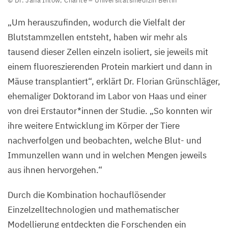
© Dr. Jana Ihlow, Charité – Universitätsmedizin Berlin
Zwischen
„
Um herauszufinden, wodurch die Vielfalt der
den
Blutstammzellen entsteht, haben wir mehr als
Knochenbälkchen
tausend dieser Zellen einzeln isoliert, sie jeweils mit
(rosa)
einem fluoreszierenden Protein markiert und dann in
und
Mäuse transplantiert“, erklärt Dr.
Florian Grünschläger,
den
ehemaliger Doktorand im Labor von Haas und einer
Fettzellen
von drei Erstautor*innen der Studie
.
„
So konnten wir
(weiß)
ihre weitere Entwicklung im Körper der Tiere
sind
nachverfolgen und beobachten, welche Blut- und
die
Immunzellen wann und in welchen Mengen jeweils
Stamm-
aus ihnen hervorgehen.“
und
Vorläuferzellen
Durch die Kombination hochauflösender
sowie
Einzelzelltechnologien und mathematischer
reife
Modellierung entdeckten die Forschenden ein