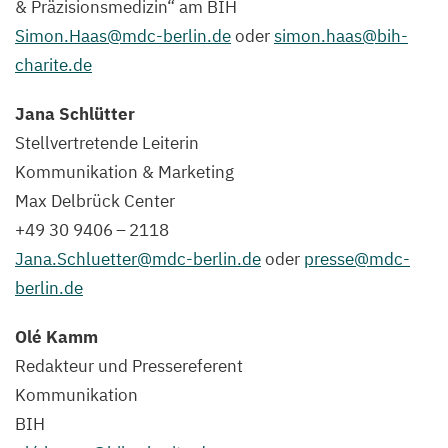
&
Präzisionsmedizin“ am
BIH
Simon.​Haas@​mdc-​berlin.​de
oder
simon.​haas@​bih-​
charite.​de
Jana Schlütter
Stellvertretende Leiterin
Kommunikation
&
Marketing
Max Delbrück Center
+
49
30
9406
–
2118
Jana.​Schluetter@​mdc-​berlin.​de
oder
presse@​mdc-​
berlin.​de
Olé Kamm
Redakteur und Pressereferent
Kommunikation
BIH