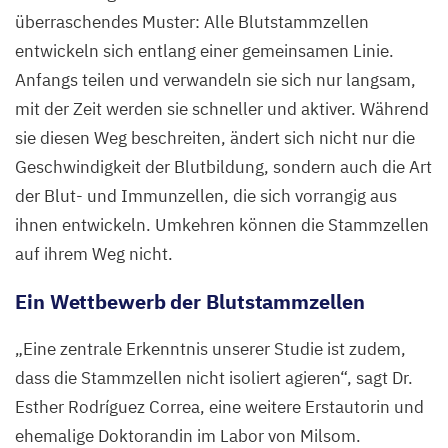
Blut-
überraschendes Muster: Alle Blutstammzellen
und
entwickeln sich entlang einer gemeinsamen Linie.
Immunzellen
Anfangs teilen und verwandeln sie sich nur langsam,
(alle
mit der Zeit werden sie schneller und aktiver. Während
violett
sie diesen Weg beschreiten, ändert sich nicht nur die
gefärbt)
Geschwindigkeit der Blutbildung, sondern auch die Art
zu sehen.
der Blut- und Immunzellen, die sich vorrangig aus
ihnen entwickeln. Umkehren können die Stammzellen
©
auf ihrem Weg nicht.
Dr.
Jana
Ein Wettbewerb der Blutstammzellen
Ihlow,
Charité
„
Eine zentrale Erkenntnis unserer Studie ist zudem,
–
dass die Stammzellen nicht isoliert agieren“, sagt Dr.
Universitätsmedizin
Esther Rodríguez Correa, eine weitere Erstautorin und
Berlin
ehemalige Doktorandin im Labor von Milsom.