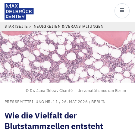
Max
Delbrück
Main
Center
navigatio
Direkt
PFADNAVIGATION
STARTSEITE
NEUIGKEITEN & VERANSTALTUNGEN
zum
Inhalt
© Dr. Jana Ihlow, Charité – Universitätsmedizin Berlin
PRESSEMITTEILUNG NR. 11
/ 26. MAI 2026 /
BERLIN
Wie die Vielfalt der
Blutstammzellen entsteht