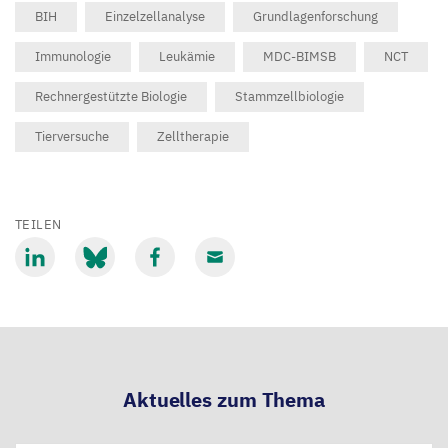
BIH
Einzelzellanalyse
Grundlagenforschung
Immunologie
Leukämie
MDC-BIMSB
NCT
Rechnergestützte Biologie
Stammzellbiologie
Tierversuche
Zelltherapie
TEILEN
Mit
Mit
Mit
Mit
LinkedIn
Bluesky
Facebook
Email
teilen
teilen
teilen
teilen
Aktuelles zum Thema