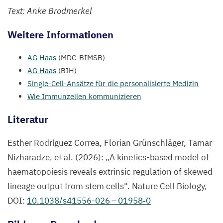
Text: Anke Brodmerkel
Weitere Informationen
AG
Haas
(
MDC-BIMSB
)
AG
Haas
(
BIH
)
Single-Cell-Ansätze für die personalisierte Medizin
Wie Immunzellen kommunizieren
Literatur
Esther Rodríguez Correa
,
Florian Grünschläger, Tamar
Nizharadze,
et al. (
2026
):
„
A kinetics-based model of
haematopoiesis reveals extrinsic regulation of skewed
lineage output from stem cells“. Nature Cell Biology,
DOI
:
10
.
1038
/s
41556
-
026
–
01958
‑
0