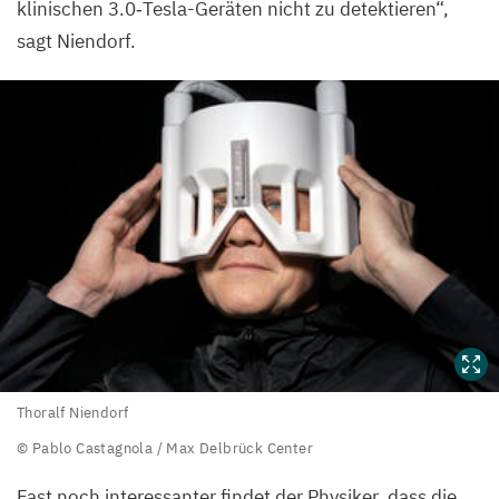
klinischen
3
.
0
‑Tesla-Geräten nicht zu detektieren“,
sagt Niendorf.
Thoralf
Thoralf Niendorf
Niendorf
© Pablo Castagnola / Max Delbrück Center
©
Fast noch interessanter findet der Physiker, dass die