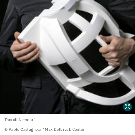
Thoralf
Thoralf Niendorf
Niendorf
© Pablo Castagnola / Max Delbrück Center