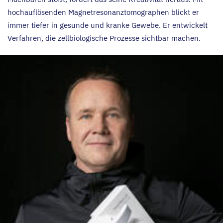
hochauflösenden Magnetresonanztomographen blickt er
immer tiefer in gesunde und kranke Gewebe. Er entwickelt
Verfahren, die zellbiologische Prozesse sichtbar machen.