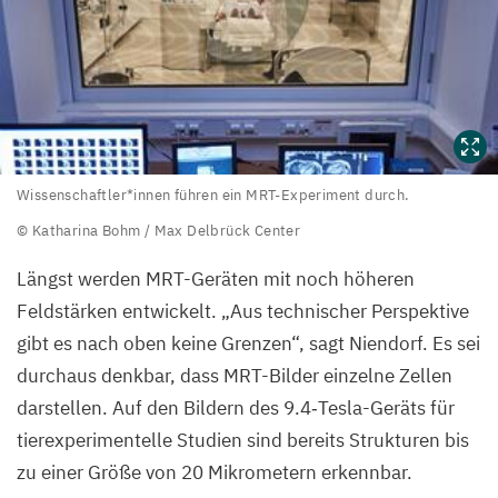
Wissenschaftler*innen
Wissenschaftler*innen führen ein MRT-Experiment durch.
führen
© Katharina Bohm / Max Delbrück Center
ein
Längst werden MRT-Geräten mit noch höheren
MRT-
Feldstärken entwickelt.
„
Aus technischer Perspektive
Experiment
gibt es nach oben keine Grenzen“, sagt Niendorf. Es sei
durch.
durchaus denkbar, dass MRT-Bilder einzelne Zellen
©
darstellen. Auf den Bildern des
9
.
4
‑Tesla-Geräts für
Katharina
tierexperimentelle Studien sind bereits Strukturen bis
Bohm
zu einer Größe von
20
Mikrometern erkennbar.
/