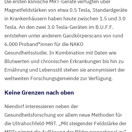
Die ersten klinische MRT-Geräte verfügten über
Magnetfeldstärken von etwa
0
.
5
Tesla, Standardgeräte
in Krankenhäusern haben heute zwischen
1
.
5
und
3
.
0
Tesla. An den zwei
3
.
0
Tesla-Geräten im B.U.F.F.
entstehen unter anderem Ganzkörperscans von rund
6
.
000
Proband*innen für die
NAKO
Gesundheitsstudie. In Kombination mit Daten wie
Blutwerten und chronischen Erkrankungen bis hin zu
Ernährung und Lebensstil stehen sie anonymisiert der
weltweiten Forschungsgemeinde zur Verfügung.
Keine Grenzen nach oben
Niendorf interessieren neben der
Gesundheitsforschung vor allem neue Methoden für
die Ultrahochfeld-MRT.
„
Mit steigender Feldstärke der
MRTs nimmt die Auflösung der Bilder proportional zu“,