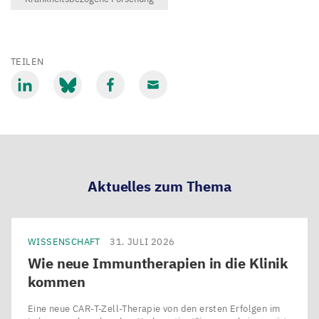
TEILEN
Mit
Mit
Mit
Mit
LinkedIn
Bluesky
Facebook
Email
teilen
teilen
teilen
teilen
Aktuelles zum Thema
WISSENSCHAFT
31. JULI 2026
Wie neue Immuntherapien in die Klinik
kommen
Eine neue CAR-T-Zell-Therapie von den ersten Erfolgen im