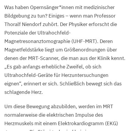
©
Was haben Opernsänger*innen mit medizinischer
Pablo
Bildgebung zu tun? Einiges – wenn man Professor
Castagnola
Thoralf Niendorf zuhört. Der Physiker erforscht die
/
Potenziale der Ultrahochfeld-
Max
Magnetresonanztomographie (
UHF-MRT
). Deren
Delbrück
Magnetfeldstärke liegt um Größenordnungen über
Center
denen der MRT-Scanner, die man aus der Klinik kennt.
„
Es gab anfangs erhebliche Zweifel, ob sich
Ultrahochfeld-Geräte für Herzuntersuchungen
eignen“, erinnert er sich. Schließlich bewegt sich das
schlagende Herz.
Um diese Bewegung abzubilden, werden im
MRT
normalerweise die elektrischen Impulse des
Herzmuskels mit einem Elektrokardiogramm (
EKG
)