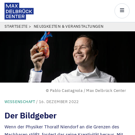
Max
Delbrück
Main
Center
navigatio
Direkt
PFADNAVIGATION
STARTSEITE
NEUIGKEITEN & VERANSTALTUNGEN
zum
Inhalt
© Pablo Castagnola / Max Delbrück Center
WISSENSCHAFT
/ 16. DEZEMBER 2022
Der Bildgeber
Wenn der Physiker Thoralf Niendorf an die Grenzen des
Machbaren stößt, fordert das seine Kreativität heraus. Mit