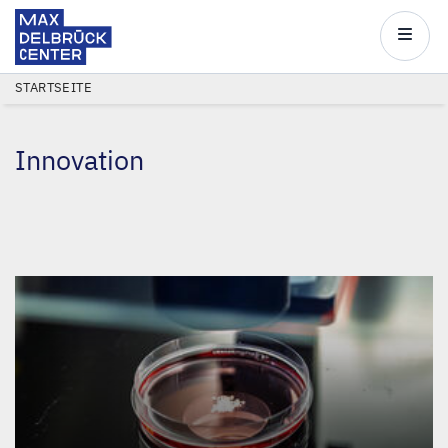
Max
Delbrück
Main
Center
navigatio
Direkt
PFADNAVIGATION
STARTSEITE
zum
Inhalt
Innovation