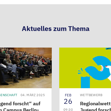
Aktuelles zum Thema
SENSCHAFT
04. MÄRZ 2025
FEB
WETTBEWERB
26
gend forscht“ auf
Regionalwet
 Campus Berlin-
Jugend forsc
09:30