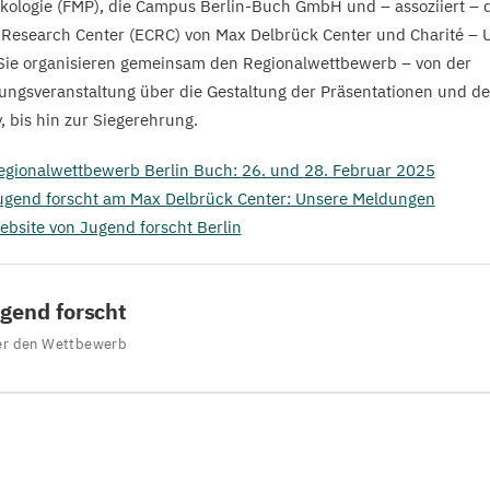
ologie (
FMP
), die Campus Berlin-Buch GmbH und – assoziiert – 
l Research Center (
ECRC
) von Max Delbrück Center und Charité – U
 Sie organisieren gemeinsam den Regionalwettbewerb – von der
ungsveranstaltung über die Gestaltung der Präsentationen und 
, bis hin zur Siegerehrung.
egionalwettbewerb Berlin Buch:
26
. und
28
. Februar
2025
ugend forscht am Max Delbrück Center: Unsere Meldungen
ebsite von Jugend forscht Berlin
gend forscht
r den Wettbewerb