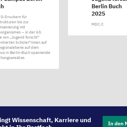
ch
Berlin Buch
2025
3D-Druckern für
trukturen bis zur
MDC.C
nsanierung mit
organismen – in der 60.
 von ​„Jugend forscht“
ntierten Schüler*innen auf
Regionalebene auf dem
us in Berlin-Buch spannende
chungsansätze.
ingt Wissenschaft, Karriere und
In den 