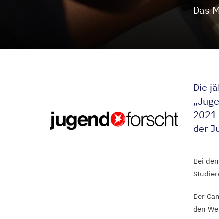
Das M
Die j
„
Juge
2021
der J
Bei de
Studier
Der Cam
den Wet