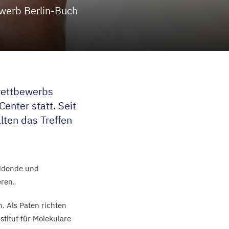
werb Berlin-Buch
swettbewerbs
nter statt. Seit
ten das Treffen
ldende und
eren.
. Als Paten richten
titut für Molekulare