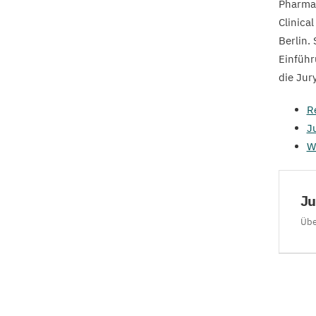
Pharmak
Clinica
Berlin.
Einführ
die Jury
R
J
W
Ju
Übe