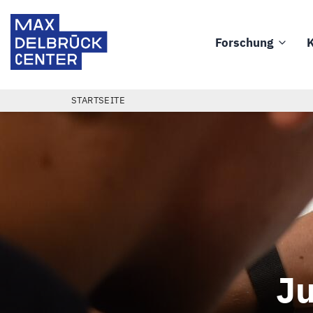
Direkt
Max
zum
Delbrück
Forschung
K
Inhalt
Main
Center
navigation
PFADNAVIGATION
STARTSEITE
Ju