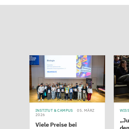
INSTITUT & CAMPUS
05. MÄRZ
WIS
2026
„
Ju
Viele Preise bei
dem