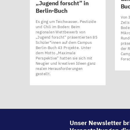
„
Jugend forscht” in
Bu
Berlin-Buch
Von 
Es ging um Teichwasser, Pestizide
Zells
und Chili im Boden: Beim
Bode
regionalen Wettbewerb von ​
Mikro
„Jugend forscht“ präsentierten 85
Runde
Schüler*innen auf dem Campus
präse
Berlin-Buch 43 Projekte. Unter
der 
dem Motto ​„Maximale
Camp
Perspektive“ hatten sie sich mit
Fors
Neugier und kreativen Ideen ganz
realen Herausforderungen
gestellt.
Unser Newsletter br