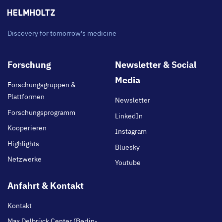
Discovery for tomorrow's medicine
Footer
Forschung
Newsletter & Social
main
Media
Forschungsgruppen &
Plattformen
Newsletter
Forschungsprogramm
LinkedIn
Kooperieren
Instagram
Highlights
Bluesky
Netzwerke
Youtube
Anfahrt & Kontakt
Kontakt
Max Delbrück Center (Berlin-