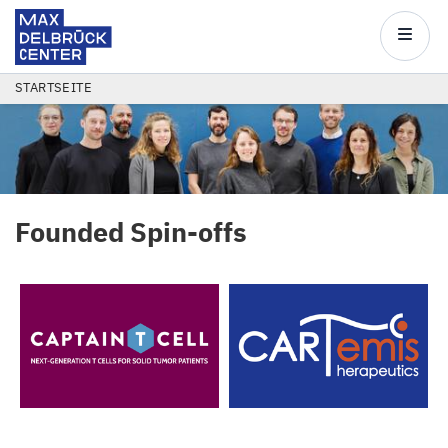
Max
Delbrück
Main
Center
navigatio
Direkt
PFADNAVIGATION
STARTSEITE
zum
Inhalt
Founded Spin-offs