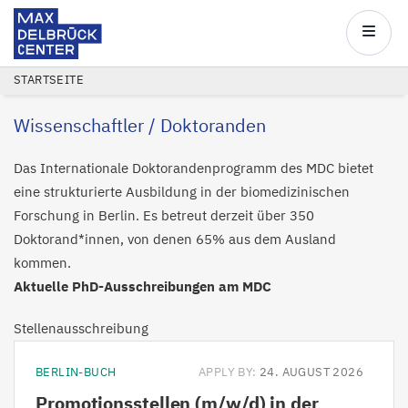
Max
Delbrück
Main
Center
navigatio
Direkt
PFADNAVIGATION
STARTSEITE
zum
Wissenschaftler / Doktoranden
Inhalt
Das Internationale Doktorandenprogramm des MDC bietet
eine strukturierte Ausbildung in der biomedizinischen
Forschung in Berlin. Es betreut derzeit über 350
Doktorand*innen, von denen 65% aus dem Ausland
kommen.
Aktuelle PhD-Ausschreibungen am MDC
Stellenausschreibung
BERLIN-BUCH
APPLY BY:
24. AUGUST 2026
Promotionsstellen (m/w/d) in der