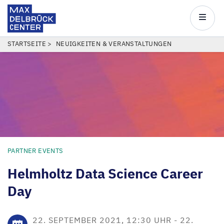
Max
Delbrück
Main
Center
navigatio
Direkt
PFADNAVIGATION
STARTSEITE
NEUIGKEITEN & VERANSTALTUNGEN
zum
Inhalt
PARTNER EVENTS
Helmholtz Data Science Career
Day
22. SEPTEMBER 2021, 12:30 UHR
-
22.