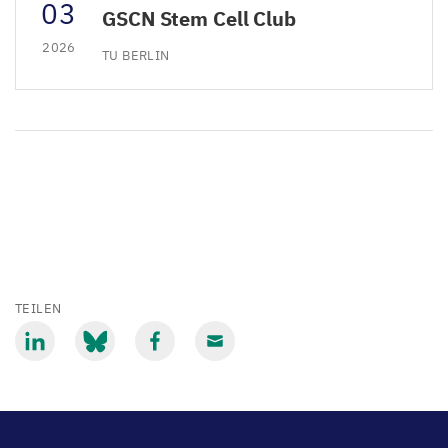
03
GSCN Stem Cell Club
2026
TU BERLIN
TEILEN
Mit
Mit
Mit
Mit
LinkedIn
Bluesky
Facebook
Email
teilen
teilen
teilen
teilen