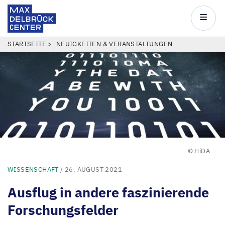
Max
Delbrück
Main
Center
navigatio
Direkt
PFADNAVIGATION
STARTSEITE
NEUIGKEITEN & VERANSTALTUNGEN
zum
Inhalt
© HiDA
WISSENSCHAFT
/ 26. AUGUST 2021
Ausflug in andere faszinierende
Forschungsfelder