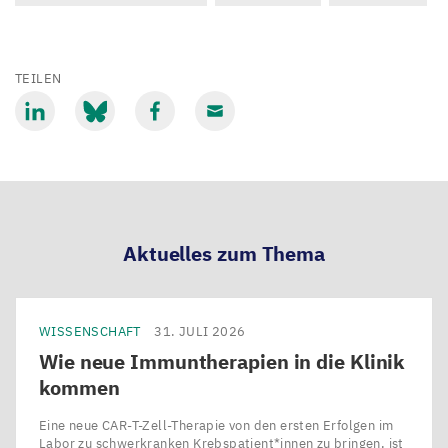
TEILEN
Mit
Mit
Mit
Mit
LinkedIn
Bluesky
Facebook
Email
teilen
teilen
teilen
teilen
Aktuelles zum Thema
WISSENSCHAFT
31. JULI 2026
Wie neue Immuntherapien in die Klinik
kommen
Eine neue CAR-T-Zell-Therapie von den ersten Erfolgen im
Labor zu schwerkranken Krebspatient*innen zu bringen, ist