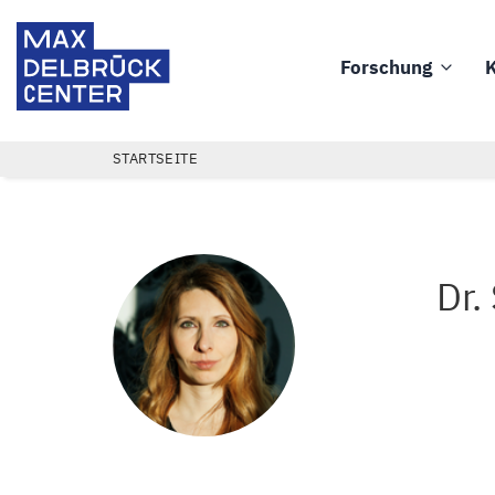
Direkt
Max
zum
Delbrück
Forschung
K
Inhalt
Main
Center
navigation
PFADNAVIGATION
STARTSEITE
Dr.