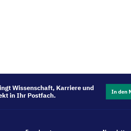
ingt Wissenschaft, Karriere und
In den 
kt in Ihr Postfach.
Footer