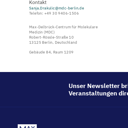
Kontakt
Sanja.Drakulic@mdc-berlin.de
Telefon: +49 30 9406-1506
Max-Delbrück-Centrum für Molekulare
Medizin (MDC)
Robert-Rössle-Straße 10
13125 Berlin, Deutschland
Gebäude 84, Raum 1209
Unser Newsletter br
Veranstaltungen dire