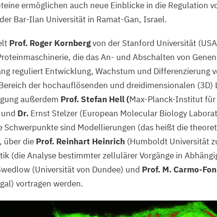
teine ermöglichen auch neue Einblicke in die Regulation v
der Bar-Ilan Universität in Ramat-Gan, Israel.
elt
Prof. Roger Kornberg
von der Stanford Universität (
USA
roteinmaschinerie, die das An- und Abschalten von Genen 
ng reguliert Entwicklung, Wachstum und Differenzierung v
Bereich der hochauflösenden und dreidimensionalen (
3
D
)
Tagung außerdem
Prof. Stefan Hell (
Max-Planck-Institut für
) und
Dr.
Ernst Stelzer (European Molecular Biology Labora
re Schwerpunkte sind Modellierungen (das heißt die theore
, über die
Prof. Reinhart Heinrich
(Humboldt Universität zu
tik (die Analyse bestimmter zellulärer Vorgänge in Abhängig
Swedlow (Universität von Dundee) und
Prof. M. Carmo-Fo
ugal) vortragen werden.