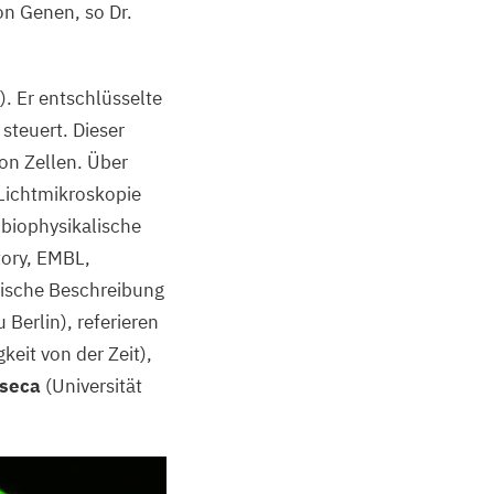
on Genen, so Dr.
). Er entschlüsselte
steuert. Dieser
on Zellen. Über
 Lichtmikroskopie
 biophysikalische
tory,
EMBL
,
tische Beschreibung
 Berlin), referieren
keit von der Zeit),
nseca
(Universität