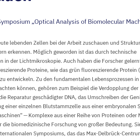
s Symposium
„
Optical Analysis of Biomolecular Mach
ute lebenden Zellen bei der Arbeit zuschauen und Struktu
tern erkennen. Möglich geworden ist das durch technische
 in der Lichtmikroskopie. Auch haben die Forscher gelernt
zierende Proteine, wie das grün fluoreszierende Protein (
r zu entwickeln. Zu den fundamentalen Lebensprozessen in 
bachten können, gehören zum Beispiel die Verdopplung de
, die Reparatur geschädigter
DNA
, das Umschreiben der Gen
ng einer einzelnen Blutstammzelle aus einer embryonalen 
schinen“ — Komplexe aus einer Reihe von Proteinen oder 
für die biomedizinische Forschung von großer Bedeutung. S
internationalen Symposiums, das das Max-Delbrück-Centru