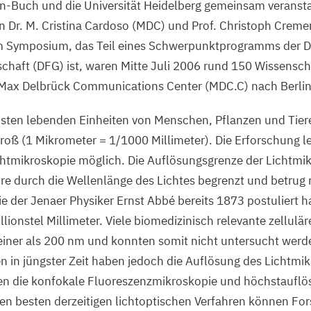
lin-Buch und die Universität Heidelberg gemeinsam veransta
 Dr. M. Cristina Cardoso (
MDC
) und Prof. Christoph Cremer
m Symposium, das Teil eines Schwerpunktprogramms der 
chaft (
DFG
) ist, waren Mitte Juli
2006
rund
150
Wissenscha
 Max Delbrück Communications Center (
MDC
.C) nach Berl
insten lebenden Einheiten von Menschen, Pflanzen und Tier
roß (
1
Mikrometer =
1
/
1000
Millimeter). Die Erforschung l
ichtmikroskopie möglich. Die Auflösungsgrenze der Lichtmi
re durch die Wellenlänge des Lichtes begrenzt und betrug
e der Jenaer Physiker Ernst Abbé bereits
1873
postuliert h
lionstel Millimeter. Viele biomedizinisch relevante zellulär
einer als
200
nm und konnten somit nicht untersucht werd
 in jüngster Zeit haben jedoch die Auflösung des Lichtmi
en die konfokale Fluoreszenzmikroskopie und höchstaufl
en besten derzeitigen lichtoptischen Verfahren können Fors