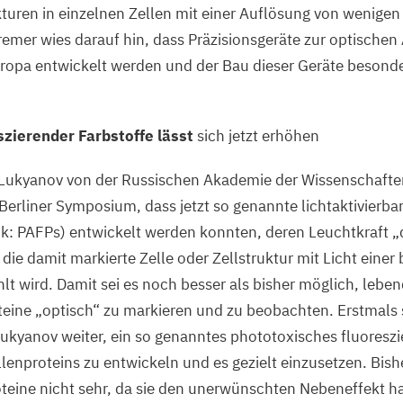
turen in einzelnen Zellen mit einer Auflösung von wenige
Cremer wies darauf hin, dass Präzisionsgeräte zur optischen
uropa entwickelt werden und der Bau dieser Geräte besond
szierender Farbstoffe lässt
sich jetzt erhöhen
. Lukyanov von der Russischen Akademie der Wissenschaft
Berliner Symposium, dass jetzt so genannte lichtaktivierba
bk: PAFPs) entwickelt werden konnten, deren Leuchtkraft
„
ie damit markierte Zelle oder Zellstruktur mit Licht eine
lt wird. Damit sei es noch besser als bisher möglich, leben
teine
„
optisch“ zu markieren und zu beobachten. Erstmals 
Lukyanov weiter, ein so genanntes phototoxisches fluoreszi
llenproteins zu entwickeln und es gezielt einzusetzen. Bish
teine nicht sehr, da sie den unerwünschten Nebeneffekt ha