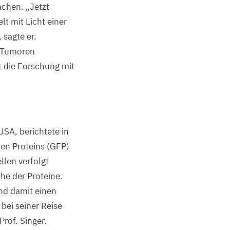
machen.
„
Jetzt
lt mit Licht einer
 sagte er.
de Tumoren
t die Forschung mit
USA
, berichtete in
en Proteins (
GFP
)
llen verfolgt
che der Proteine.
und damit einen
bei seiner Reise
Prof. Singer.