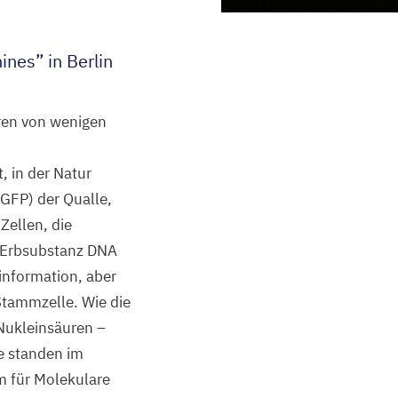
ines” in Berlin
ren von wenigen
, in der Natur
GFP
) der Qualle,
Zellen, die
r Erbsubstanz
DNA
information, aber
Stammzelle. Wie die
Nukleinsäuren –
ie standen im
m für Molekulare