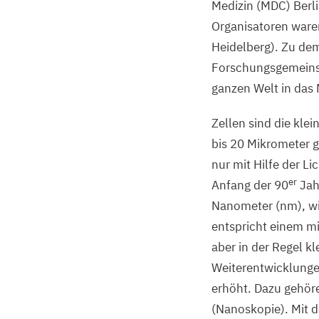
Medizin (
MDC
) Ber
Organisatoren waren
Heidelberg). Zu de
Forschungsgemeins
ganzen Welt in das
Zellen sind die kle
bis
20
Mikrometer g
nur mit Hilfe der L
er
Anfang der
90
Jah
Nanometer (nm), wi
entspricht einem mil
aber in der Regel kl
Weiterentwicklungen
erhöht. Dazu gehör
(Nanoskopie). Mit d