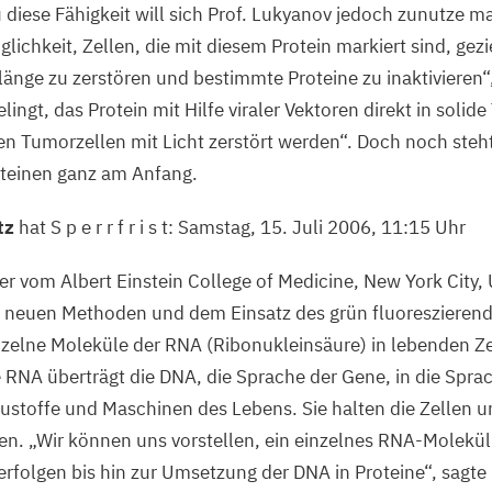
 diese Fähigkeit will sich Prof. Lukyanov jedoch zunutze 
glichkeit, Zellen, die mit diesem Protein markiert sind, gezie
nge zu zerstören und bestimmte Proteine zu inaktivieren“,
lingt, das Protein mit Hilfe viraler Vektoren direkt in soli
n Tumorzellen mit Licht zerstört werden“. Doch noch steh
teinen ganz am Anfang.
tz
hat S p e r r f r i s t: Samstag,
15
. Juli
2006
,
11
:
15
Uhr
ger vom Albert Einstein College of Medicine, New York City,
n neuen Methoden und dem Einsatz des grün fluoreszierend
nzelne Moleküle der
RNA
(Ribonukleinsäure) in lebenden Ze
e
RNA
überträgt die
DNA
, die Sprache der Gene, in die Spra
austoffe und Maschinen des Lebens. Sie halten die Zellen 
en.
„
Wir können uns vorstellen, ein einzelnes RNA-Molekül 
verfolgen bis hin zur Umsetzung der
DNA
in Proteine“, sagte 