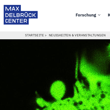
Direkt
Max
zum
Delbrück
Forschung
K
Inhalt
Main
Center
navigation
PFADNAVIGATION
STARTSEITE
NEUIGKEITEN & VERANSTALTUNGEN