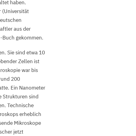
ltet haben.
 (Universität
Deutschen
ftler aus der
in-Buch gekommen.
en. Sie sind etwa
10
ebender Zellen ist
kroskopie war bis
 rund
200
atte. Ein Nanometer
e Strukturen sind
en. Technische
kroskops erheblich
ösende Mikroskope
cher jetzt