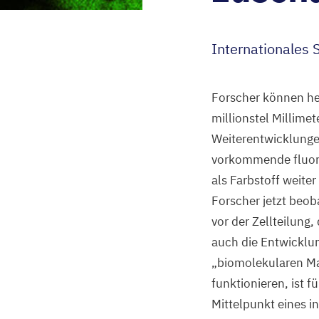
Internationale
Forscher können he
millionstel Millime
Weiterentwicklungen
vorkommende fluores
als Farbstoff weite
Forscher jetzt beo
vor der Zellteilung
auch die Entwicklu
„
biomolekularen Ma
funktionieren, ist 
Mittelpunkt eines 