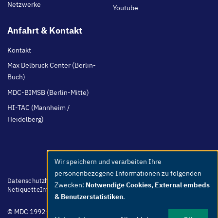
Netzwerke
Youtube
Anfahrt & Kontakt
Kontakt
Max Delbrück Center (Berlin-
Buch)
MDC-BIMSB (Berlin-Mitte)
HI-TAC (Mannheim /
Heidelberg)
Wir speichern und verarbeiten Ihre
Use
personenbezogene Informationen zu folgenden
of
Footer
Datenschutzhinweis
Barrierefreiheit
Leichte Sprache
Whistleblower
Zwecken:
Notwendige Cookies, External embeds
menu
Netiquette
Intern
Impressum
personal
& Benutzerstatistiken
.
data
© MDC 1992-2026
and