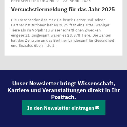
PRESSEMITTEILUNG NR. 9
23. APRIL 2026
Versuchstiermeldung für das Jahr
2025
Die Forschenden des Max Delbrück Center und seiner
Partnerinstitutionen haben 2025 fast ein Drittel weniger
Tiere als im Vorjahr zu wissenschaftlichen Zwecken
eingesetzt. Insgesamt waren es 23.878 Tiere. Die Zahlen
hat das Zentrum an das Berliner Landesamt für Gesundheit
und Soziales übermittelt.
Unser Newsletter bringt Wissenschaft,
Karriere und Veranstaltungen direkt in Ihr
Postfach.
In den Newsletter eintragen