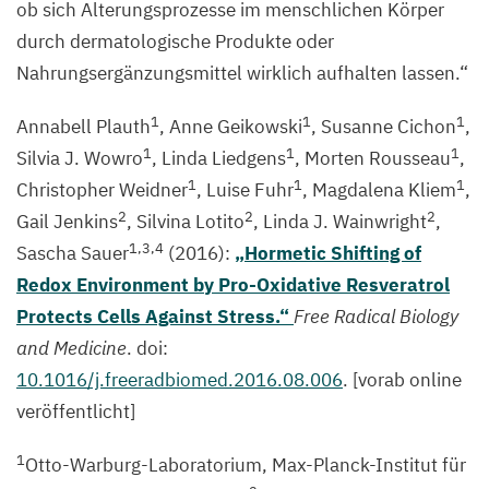
ob sich Alterungsprozesse im menschlichen Körper
durch dermatologische Produkte oder
Nahrungsergänzungsmittel wirklich aufhalten lassen.“
1
1
1
Annabell Plauth
, Anne Geikowski
, Susanne Cichon
,
1
1
1
Silvia J. Wowro
, Linda Liedgens
, Morten Rousseau
,
1
1
1
Christopher Weidner
, Luise Fuhr
, Magdalena Kliem
,
2
2
2
Gail Jenkins
, Silvina Lotito
, Linda J. Wainwright
,
1
,
3
,
4
Sascha Sauer
(
2016
):
„
Hormetic Shifting of
Redox Environment
by Pro-Oxidative Resveratrol
Protects Cells Against Stress
.“
Free Radical Biology
and Medicine
. doi:
10
.
1016
/j.freeradbiomed.
2016
.
08
.
006
. [vorab online
veröffentlicht]
1
Otto-Warburg-Laboratorium, Max-Planck-Institut für