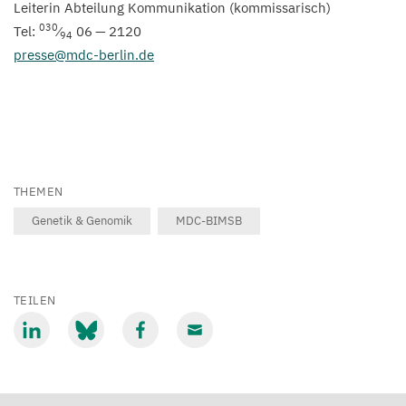
Leiterin Abteilung Kommunikation (kommissarisch)
030
Tel:
⁄
06
—
2120
94
presse@​mdc-​berlin.​de
THEMEN
Genetik & Genomik
MDC-BIMSB
TEILEN
Mit
Mit
Mit
Mit
LinkedIn
Bluesky
Facebook
Email