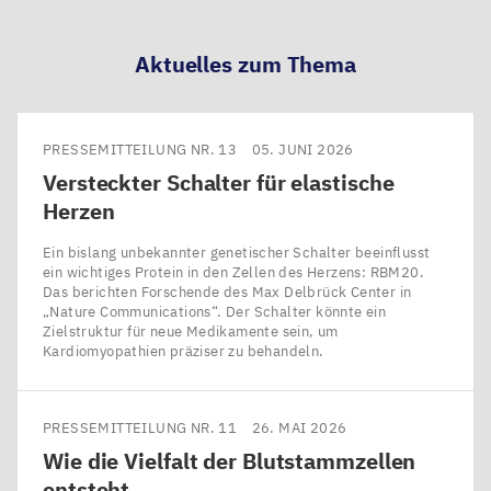
teilen
teilen
teilen
teilen
Aktuelles zum Thema
PRESSEMITTEILUNG NR. 13
05. JUNI 2026
Versteckter Schalter für elastische
Herzen
Ein bislang unbekannter genetischer Schalter beeinflusst
ein wichtiges Protein in den Zellen des Herzens: RBM20.
Das berichten Forschende des Max Delbrück Center in ​
„Nature Communications“. Der Schalter könnte ein
Zielstruktur für neue Medikamente sein, um
Kardiomyopathien präziser zu behandeln.
PRESSEMITTEILUNG NR. 11
26. MAI 2026
Wie die Vielfalt der Blutstammzellen
entsteht