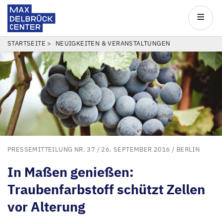
Max
Delbrück
Main
Center
navigatio
Direkt
PFADNAVIGATION
STARTSEITE
NEUIGKEITEN & VERANSTALTUNGEN
zum
Inhalt
PRESSEMITTEILUNG NR. 37
/ 26. SEPTEMBER 2016 /
BERLIN
In Maßen genießen:
Traubenfarbstoff schützt Zellen
vor Alterung