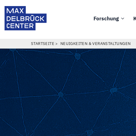
Direkt
Max
zum
Delbrück
Forschung
K
Inhalt
Main
Center
navigation
PFADNAVIGATION
STARTSEITE
NEUIGKEITEN & VERANSTALTUNGEN