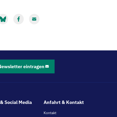
it
Mit
Mit
luesky
Facebook
Email
eilen
teilen
teilen
Newsletter eintragen
& Social Media
Anfahrt & Kontakt
Kontakt