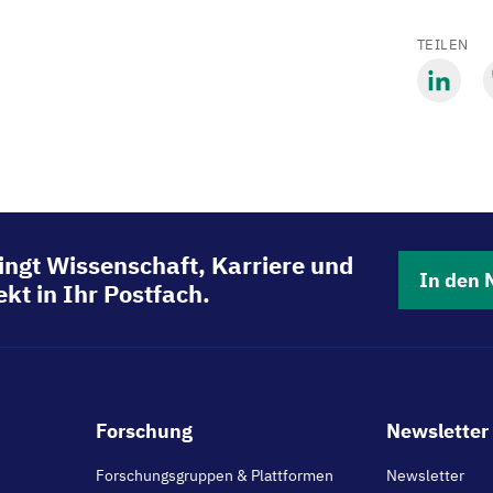
TEILEN
Mit
M
LinkedIn
B
teilen
t
ingt Wissenschaft, Karriere und
In den 
kt in Ihr Postfach.
Footer
Forschung
Newsletter 
main
Forschungsgruppen & Plattformen
Newsletter