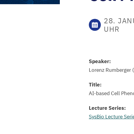
28. JAN
UHR
Speaker:
Lorenz Rumberger (
Title:
A
I-based Cell Phen
Lecture Series:
SysBio Lecture Seri