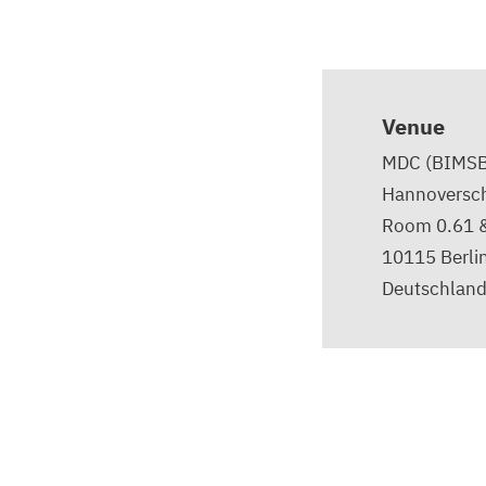
Venue
MDC (BIMSB
Hannoversch
Room 0.61 &
10115
Berli
Deutschlan