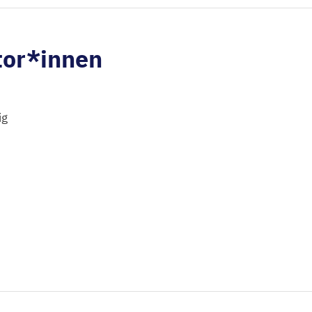
tor*innen
ig