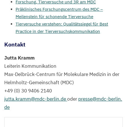
Forschung, Tierversuche und
3
R
am
MDC
Präklinisches Forschungscentrum des
MDC
–
Meilenstein für schonende Tierversuche
Tierversuche verstehen: Qualitätssiegel für Best
Practice in der Tierversuchskommunikation
Kontakt
Jutta Kramm
Leiterin Kommunikation
Max-Delbrück-Centrum für Molekulare Medizin in der
Helmholtz-Gemeinschaft (
MDC
)
+
49
(
0
)
30
9406
2140
jutta.​kramm@​mdc-​berlin.​de
oder
presse@​mdc-​berlin.​
de