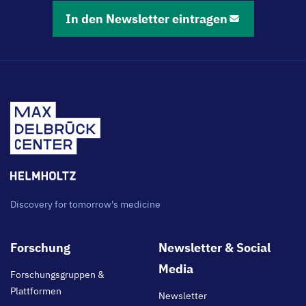
In den Newsletter eintragen
Discovery for tomorrow's medicine
Footer
Forschung
Newsletter & Social
main
Media
Forschungsgruppen &
Plattformen
Newsletter