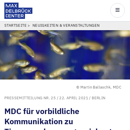
Max
Delbrück
Main
Center
navigatio
Direkt
PFADNAVIGATION
STARTSEITE
NEUIGKEITEN & VERANSTALTUNGEN
zum
Inhalt
© Martin Ballaschk, MDC
PRESSEMITTEILUNG NR. 25
/ 22. APRIL 2021 /
BERLIN
MDC
für vorbildliche
Kommunikation zu