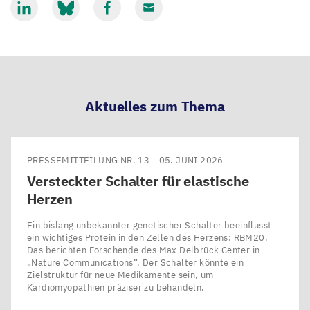
Mit
Mit
Mit
Mit
LinkedIn
Bluesky
Facebook
Email
teilen
teilen
teilen
teilen
Aktuelles zum Thema
PRESSEMITTEILUNG NR. 13
05. JUNI 2026
Versteckter Schalter für elastische
Herzen
Ein bislang unbekannter genetischer Schalter beeinflusst
ein wichtiges Protein in den Zellen des Herzens: RBM20.
Das berichten Forschende des Max Delbrück Center in ​
„Nature Communications“. Der Schalter könnte ein
Zielstruktur für neue Medikamente sein, um
Kardiomyopathien präziser zu behandeln.