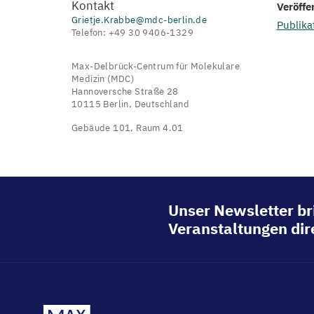
Kontakt
Veröffe
Grietje.Krabbe@mdc-berlin.de
Publika
Telefon: +49 30 9406-1329
Max-Delbrück-Centrum für Molekulare
Medizin (MDC)
Hannoversche Straße 28
10115 Berlin, Deutschland
Gebäude 101, Raum 4.01
Unser Newsletter br
Veranstaltungen dire