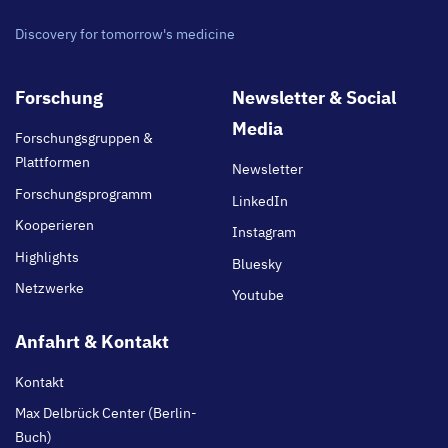
Discovery for tomorrow's medicine
Footer
Forschung
Newsletter & Social
main
Media
Forschungsgruppen &
Plattformen
Newsletter
Forschungsprogramm
LinkedIn
Kooperieren
Instagram
Highlights
Bluesky
Netzwerke
Youtube
Anfahrt & Kontakt
Kontakt
Max Delbrück Center (Berlin-
Buch)