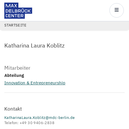
Max
Delbrück
Main
Center
navigatio
Direkt
PFADNAVIGATION
STARTSEITE
zum
Inhalt
Katharina Laura Koblitz
Mitarbeiter
Abteilung
Innovation & Entrepreneurship
Kontakt
KatharinaLaura.Koblitz@mdc-berlin.de
Telefon: +49 30 9406-2838