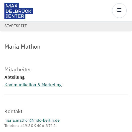
Max
Delbrück
Main
Center
navigatio
Direkt
PFADNAVIGATION
STARTSEITE
zum
Inhalt
Maria Mathon
Mitarbeiter
Abteilung
Kommunikation & Marketing
Kontakt
maria.mathon@mdc-berlin.de
Telefon: +49 30 9406-3712