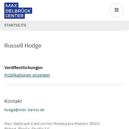
Max
Delbrück
Main
Center
navigatio
Direkt
PFADNAVIGATION
STARTSEITE
zum
Inhalt
Russell Hodge
Veröffentlichungen
Publikationen anzeigen
Kontakt
hodge@mdc-berlin.de
Max-Delbrück-Centrum für Molekulare Medizin (MDC)
Robert-Rössle-Straße 10