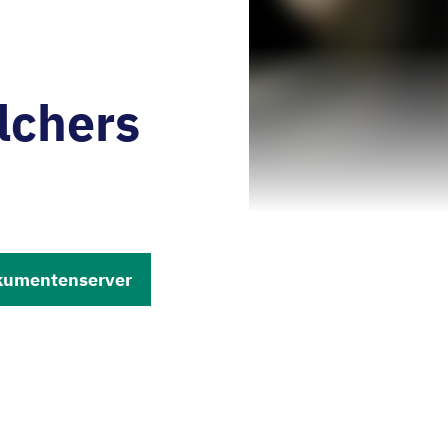
elchers
kumentenserver