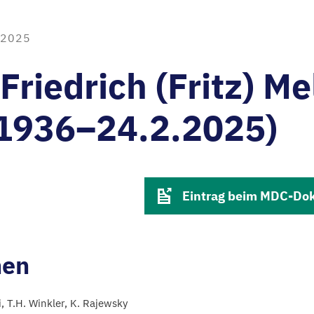
 2025
Friedrich (Fritz) M
.1936–24.2.2025)
Eintrag beim MDC-Do
nen
i
T.H. Winkler
K. Rajewsky