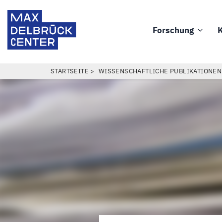
Direkt
Max
zum
Delbrück
Forschung
K
Inhalt
Main
Center
navigation
PFADNAVIGATION
STARTSEITE
WISSENSCHAFTLICHE PUBLIKATIONEN