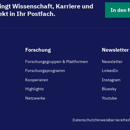
ingt Wissenschaft, Karriere und
In den 
kt in Ihr Postfach.
Footer
Forschung
Newsletter 
main
Forschungsgruppen & Plattformen
Newsletter
Forschungsprogramm
LinkedIn
Kooperieren
Instagram
Highlights
Bluesky
Netzwerke
Youtube
Footer
Datenschutzhinweis
Barrierefrei
menu