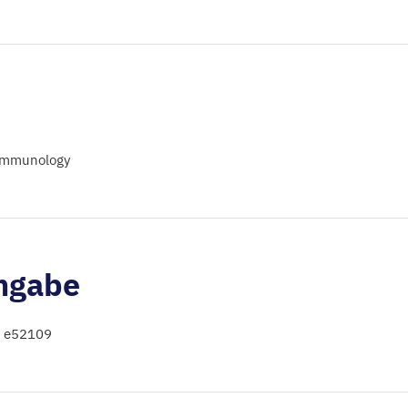
 Immunology
ngabe
: e52109