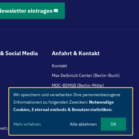
Newsletter eintragen
& Social Media
Anfahrt & Kontakt
Kontakt
Max Delbrück Center (Berlin-Buch)
MDC-BIMSB (Berlin-Mitte)
Wir speichern und verarbeiten Ihre personenbezogene
HI-TAC (Mannheim / Heidelberg)
Use
Informationen zu folgenden Zwecken:
Notwendige
of
Cookies, External embeds & Benutzerstatistiken
.
personal
data
Mehr erfahren
Alle ablehnen
OK
and
heit
Leichte Sprache
Whistleblower
Netiquette
Intern
Impressum
cookies