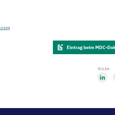
552109
Eintrag beim MDC-Do
TEILEN
Mit
M
LinkedIn
B
teilen
t