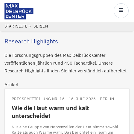
Max
Delbrück
Main
Center
navigatio
Direkt
PFADNAVIGATION
STARTSEITE
SERIEN
zum
Research Highlights
Inhalt
Die Forschungsgruppen des Max Delbrück Center
veröffentlichen jährlich rund 450 Fachartikel. Unsere
Research Highlights finden Sie hier verständlich aufbereitet.
Artikel
PRESSEMITTEILUNG NR. 16
16. JULI 2026
BERLIN
Wie die Haut warm und kalt
unterscheidet
Nur eine Gruppe von Nervenzellen der Haut nimmt sowohl
Kälte als auch Wärme wahr. Das berichtet ein Team um