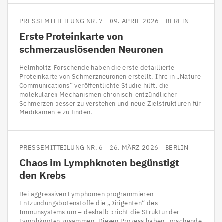
PRESSEMITTEILUNG NR. 7
09. APRIL 2026
BERLIN
Erste Proteinkarte von
schmerzauslösenden Neuronen
Helmholtz-Forschende haben die erste detaillierte
Proteinkarte von Schmerzneuronen erstellt. Ihre in ​„Nature
Communications“ veröffentlichte Studie hilft, die
molekularen Mechanismen chronisch-entzündlicher
Schmerzen besser zu verstehen und neue Zielstrukturen für
Medikamente zu finden.
PRESSEMITTEILUNG NR. 6
26. MÄRZ 2026
BERLIN
Chaos im Lymphknoten begünstigt
den Krebs
Bei aggressiven Lymphomen programmieren
Entzündungsbotenstoffe die „Dirigenten“ des
Immunsystems um – deshalb bricht die Struktur der
Lymphknoten zusammen. Diesen Prozess haben Forschende