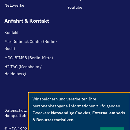
Netzwerke
Youtube
Anfahrt & Kontakt
Kontakt
Max Delbrück Center (Berlin-
Buch)
MDC-BIMSB (Berlin-Mitte)
HI-TAC (Mannheim /
Heidelberg)
Wir speichern und verarbeiten Ihre
Use
personenbezogene Informationen zu folgenden
of
Footer
Datenschutzhinweis
Barrierefreiheit
Leichte Sprache
Whistleblower
Zwecken:
Notwendige Cookies, External embeds
menu
Netiquette
Intern
Impressum
personal
& Benutzerstatistiken
.
data
© MDC 1992-2026
and