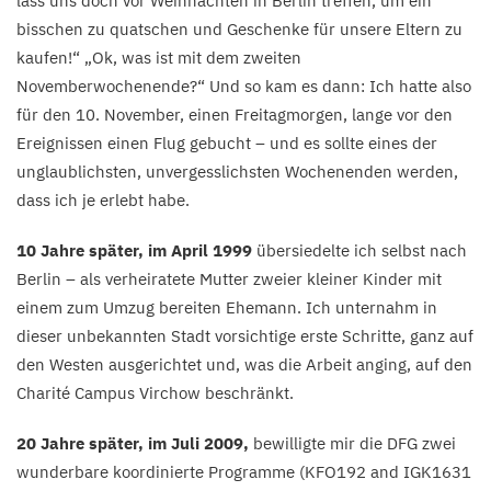
lass uns doch vor Weihnachten in Berlin treffen, um ein
bisschen zu quatschen und Geschenke für unsere Eltern zu
kaufen!“
„
Ok, was ist mit dem zweiten
Novemberwochenende?“ Und so kam es dann: Ich hatte also
für den
10
. November, einen Freitagmorgen, lange vor den
Ereignissen einen Flug gebucht – und es sollte eines der
unglaublichsten, unvergesslichsten Wochenenden werden,
dass ich je erlebt habe.
10
Jahre später, im April
1999
übersiedelte ich selbst nach
Berlin – als verheiratete Mutter zweier kleiner Kinder mit
einem zum Umzug bereiten Ehemann. Ich unternahm in
dieser unbekannten Stadt vorsichtige erste Schritte, ganz auf
den Westen ausgerichtet und, was die Arbeit anging, auf den
Charité Campus Virchow beschränkt.
20
Jahre später, im Juli
2009
,
bewilligte mir die
DFG
zwei
wunderbare koordinierte Programme (
KFO
192
and
IGK
1631