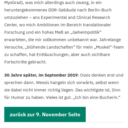
MyoGrad), was mich allerdings auch zwang, in ein
heruntergekommenes DDR-Gebäude nach Berlin-Buch
umzuziehen – ans Experimental and Clinical Research
Center, wo mich Ambitionen im Bereich translationaler
Forschung und ein hohes Maß an
„
Geheimpolitik“
erwarteten, die mir vollkommen unbekannt war. Jahrelange
Versuche,
„
blühende Landschaften“ für mein
„
Muskel“-Team
zu schaffen, hat Enttäuschungen, aber auch sichtbare
Fortschritte gebracht.
30
Jahre später, im September
2019
: Ossis denken erst und
sprechen dann. Wessis hangeln sich vorwärts, selbst wenn
sie dabei nicht immer richtig liegen. Das wichtigste ist, Sinn
für Humor zu haben. Vieles ist gut.
„
Ich bin eine Bucherin.“
zurück zur
9
. November Seite