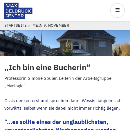
Max
Delbrück
Main
Center
navigatio
Direkt
PFADNAVIGATION
STARTSEITE
MEIN 9. NOVEMBER
zum
Inhalt
„
Ich bin eine Bucherin“
Professorin Simone Spuler, Leiterin der Arbeitsgruppe
„
Myologie“
Ossis denken erst und sprechen dann. Wessis hangeln sich
vorwärts, selbst wenn sie dabei nicht immer richtig liegen.
…es sollte eines der unglaublichsten,
unvergesslichsten Wochenenden werden,