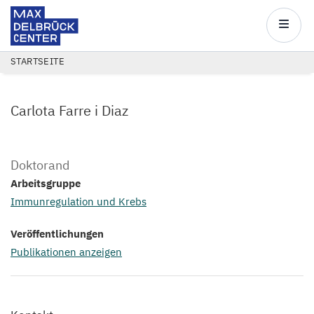
Max
Delbrück
Main
Center
navigatio
Direkt
PFADNAVIGATION
STARTSEITE
zum
Inhalt
Carlota Farre i Diaz
Doktorand
Arbeitsgruppe
Immunregulation und Krebs
Veröffentlichungen
Publikationen anzeigen