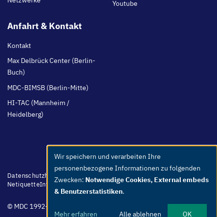
Netzwerke
Youtube
Anfahrt & Kontakt
Kontakt
Max Delbrück Center (Berlin-
Buch)
MDC-BIMSB (Berlin-Mitte)
HI-TAC (Mannheim /
Heidelberg)
Wir speichern und verarbeiten Ihre
Use
personenbezogene Informationen zu folgenden
of
Footer
Datenschutzhinweis
Barrierefreiheit
Leichte Sprache
Whistleblower
Zwecken:
Notwendige Cookies, External embeds
menu
Netiquette
Intern
Impressum
personal
& Benutzerstatistiken
.
data
© MDC 1992-2026
and
Mehr erfahren
Alle ablehnen
OK