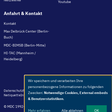
Netzwerke
Youtube
Anfahrt & Kontakt
Kontakt
Max Delbrück Center (Berlin-
Buch)
MDC-BIMSB (Berlin-Mitte)
HI-TAC (Mannheim /
Heidelberg)
Wir speichern und verarbeiten Ihre
Use
personenbezogene Informationen zu folgenden
of
Footer
Datenschutzhinweis
Barrierefreiheit
Leichte Sprache
Whistleblower
Zwecken:
Notwendige Cookies, External embeds
menu
Netiquette
Intern
Impressum
personal
& Benutzerstatistiken
.
data
© MDC 1992-2026
and
Mehr erfahren
Alle ablehnen
OK