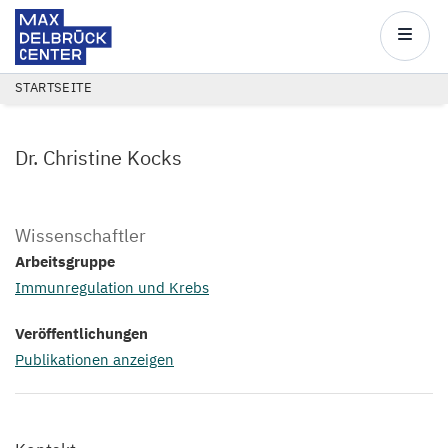
Max
Delbrück
Main
Center
navigatio
Direkt
PFADNAVIGATION
STARTSEITE
zum
Inhalt
Dr. Christine Kocks
Wissenschaftler
Arbeitsgruppe
Immunregulation und Krebs
Veröffentlichungen
Publikationen anzeigen