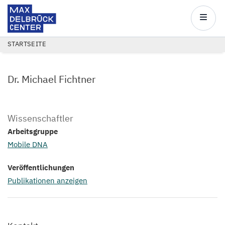
Max
Delbrück
Main
Center
navigatio
Direkt
PFADNAVIGATION
STARTSEITE
zum
Inhalt
Dr. Michael Fichtner
Wissenschaftler
Arbeitsgruppe
Mobile DNA
Veröffentlichungen
Publikationen anzeigen