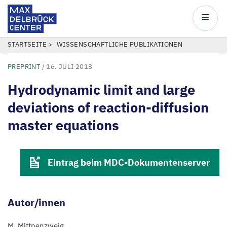
Max
Delbrück
Main
Center
navigatio
Direkt
PFADNAVIGATION
STARTSEITE
WISSENSCHAFTLICHE PUBLIKATIONEN
zum
PREPRINT
/
16. JULI 2018
Inhalt
Hydrodynamic limit and large
deviations of reaction-diffusion
master equations
Eintrag beim MDC-Dokumentenserver
Autor/innen
M. Mittnenzweig