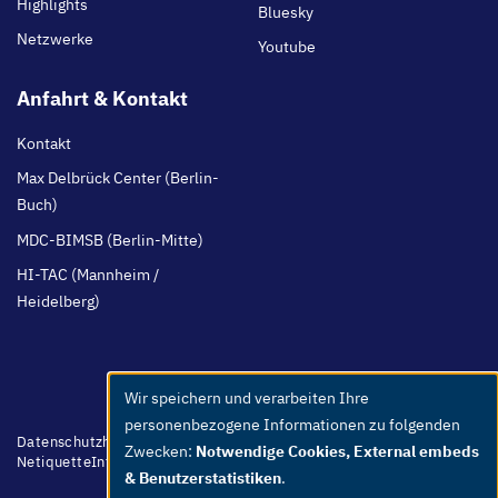
Highlights
Bluesky
Netzwerke
Youtube
Anfahrt & Kontakt
Kontakt
Max Delbrück Center (Berlin-
Buch)
MDC-BIMSB (Berlin-Mitte)
HI-TAC (Mannheim /
Heidelberg)
Wir speichern und verarbeiten Ihre
Use
personenbezogene Informationen zu folgenden
of
Footer
Datenschutzhinweis
Barrierefreiheit
Leichte Sprache
Whistleblower
Zwecken:
Notwendige Cookies, External embeds
menu
Netiquette
Intern
Impressum
personal
& Benutzerstatistiken
.
data