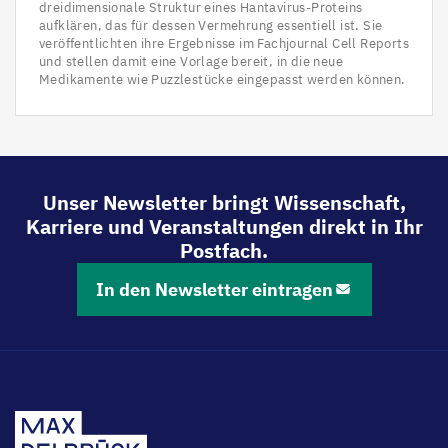
dreidimensionale Struktur eines Hantavirus-Proteins
aufklären, das für dessen Vermehrung essentiell ist. Sie
veröffentlichten ihre Ergebnisse im Fachjournal Cell Reports
und stellen damit eine Vorlage bereit, in die neue
Medikamente wie Puzzlestücke eingepasst werden können.
Unser Newsletter bringt Wissenschaft,
Karriere und Veranstaltungen direkt in Ihr
Postfach.
In den Newsletter eintragen