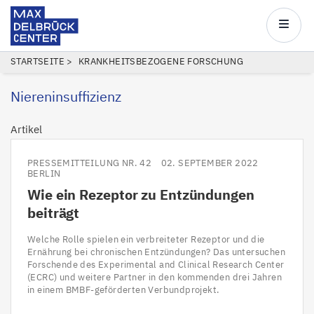
Max
Delbrück
Main
Center
navigatio
Direkt
PFADNAVIGATION
STARTSEITE
KRANKHEITSBEZOGENE FORSCHUNG
zum
Niereninsuffizienz
Inhalt
Artikel
PRESSEMITTEILUNG NR. 42
02. SEPTEMBER 2022
BERLIN
Wie ein Rezeptor zu Entzündungen
beiträgt
Welche Rolle spielen ein verbreiteter Rezeptor und die
Ernährung bei chronischen Entzündungen? Das untersuchen
Forschende des Experimental and Clinical Research Center
(ECRC) und weitere Partner in den kommenden drei Jahren
in einem BMBF-geförderten Verbundprojekt.