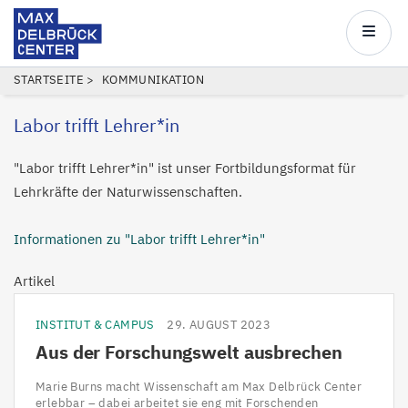
Max
Delbrück
Main
Center
navigatio
Direkt
PFADNAVIGATION
STARTSEITE
KOMMUNIKATION
zum
Labor trifft Lehrer*in
Inhalt
"Labor trifft Lehrer*in" ist unser Fortbildungsformat für
Lehrkräfte der Naturwissenschaften.
Informationen zu "Labor trifft Lehrer*in"
Artikel
INSTITUT & CAMPUS
29. AUGUST 2023
Aus der Forschungswelt ausbrechen
Marie Burns macht Wissenschaft am Max Delbrück Center
erlebbar – dabei arbeitet sie eng mit Forschenden