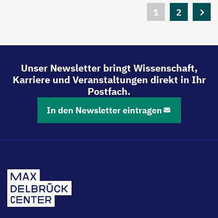
Seitennummerierung
Aktuelle
1
Seite
2
Nächs
Seite
Seite
Unser Newsletter bringt Wissenschaft,
Karriere und Veranstaltungen direkt in Ihr
Postfach.
In den Newsletter eintragen