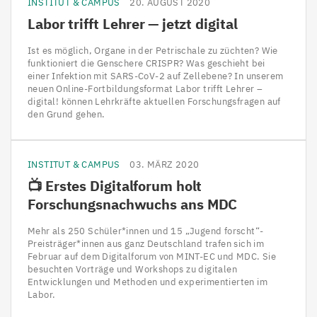
INSTITUT & CAMPUS
20. AUGUST 2020
Labor trifft Lehrer — jetzt digital
Ist es möglich, Organe in der Petrischale zu züchten? Wie
funktioniert die Genschere CRISPR? Was geschieht bei
einer Infektion mit SARS-CoV-2 auf Zellebene? In unserem
neuen Online-Fortbildungsformat Labor trifft Lehrer –
digital! können Lehrkräfte aktuellen Forschungsfragen auf
den Grund gehen.
INSTITUT & CAMPUS
03. MÄRZ 2020
📺 Erstes Digitalforum holt
Forschungsnachwuchs ans
MDC
Mehr als 250 Schüler*innen und 15 „Jugend forscht“-
Preisträger*innen aus ganz Deutschland trafen sich im
Februar auf dem Digitalforum von MINT-EC und MDC. Sie
besuchten Vorträge und Workshops zu digitalen
Entwicklungen und Methoden und experimentierten im
Labor.