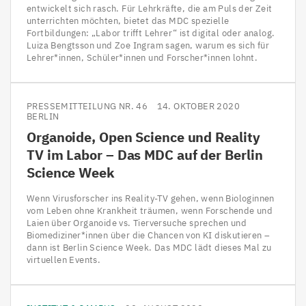
entwickelt sich rasch. Für Lehrkräfte, die am Puls der Zeit
unterrichten möchten, bietet das MDC spezielle
Fortbildungen: „Labor trifft Lehrer“ ist digital oder analog.
Luiza Bengtsson und Zoe Ingram sagen, warum es sich für
Lehrer*innen, Schüler*innen und Forscher*innen lohnt.
PRESSEMITTEILUNG NR. 46
14. OKTOBER 2020
BERLIN
Organoide, Open Science und Reality
TV
im Labor – Das
MDC
auf der Berlin
Science Week
Wenn Virusforscher ins Reality-TV gehen, wenn Biologinnen
vom Leben ohne Krankheit träumen, wenn Forschende und
Laien über Organoide vs. Tierversuche sprechen und
Biomediziner*innen über die Chancen von KI diskutieren –
dann ist Berlin Science Week. Das MDC lädt dieses Mal zu
virtuellen Events.