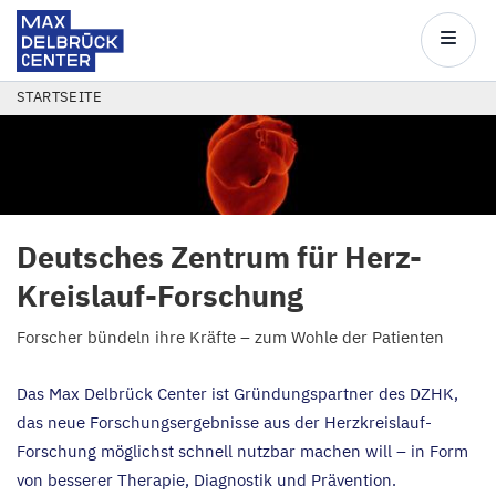
Max
Delbrück
Main
Center
navigatio
Direkt
PFADNAVIGATION
STARTSEITE
zum
Inhalt
Deutsches Zentrum für Herz-
Kreislauf-Forschung
Forscher bündeln ihre Kräfte – zum Wohle der Patienten
Das Max Delbrück Center ist Gründungspartner des
DZHK
,
das neue Forschungsergebnisse aus der Herzkreislauf-
Forschung möglichst schnell nutzbar machen will – in Form
von besserer Therapie, Diagnostik und Prävention.